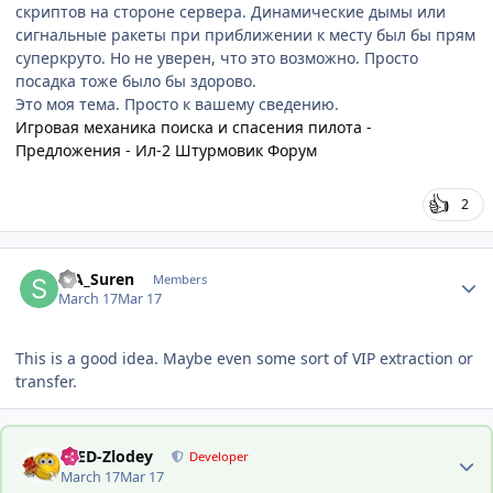
скриптов на стороне сервера. Динамические дымы или
сигнальные ракеты при приближении к месту был бы прям
суперкруто. Но не уверен, что это возможно. Просто
посадка тоже было бы здорово.
Это моя тема. Просто к вашему сведению.
Игровая механика поиска и спасения пилота -
Предложения - Ил-2 Штурмовик Форум
2
Author stats
SIA_Suren
Members
March 17
Mar 17
This is a good idea. Maybe even some sort of VIP extraction or
transfer.
Author stats
-DED-Zlodey
Developer
March 17
Mar 17