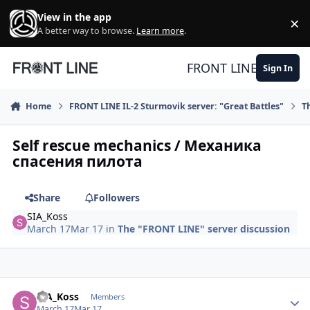
Skip to content
View in the app
×
Di
A better way to browse.
Learn more
.
FRONT LINE
Sign In
Home
FRONT LINE IL-2 Sturmovik server: "Great Battles"
T
Self rescue mechanics / Механика
спасения пилота
Share
Followers
SIA_Koss
March 17
Mar 17
in
The "FRONT LINE" server discussion
Author stats
SIA_Koss
Members
March 17
Mar 17