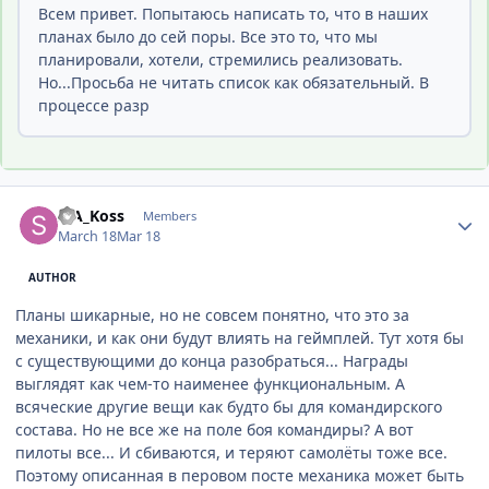
Всем привет. Попытаюсь написать то, что в наших
планах было до сей поры. Все это то, что мы
планировали, хотели, стремились реализовать.
Но...Просьба не читать список как обязательный. В
процессе разр
Author stats
SIA_Koss
Members
March 18
Mar 18
AUTHOR
Планы шикарные, но не совсем понятно, что это за
механики, и как они будут влиять на геймплей. Тут хотя бы
с существующими до конца разобраться... Награды
выглядят как чем-то наименее функциональным. А
всяческие другие вещи как будто бы для командирского
состава. Но не все же на поле боя командиры? А вот
пилоты все... И сбиваются, и теряют самолёты тоже все.
Поэтому описанная в перовом посте механика может быть