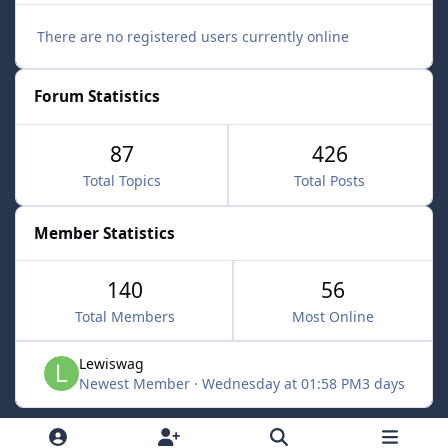
There are no registered users currently online
Forum Statistics
87
426
Total Topics
Total Posts
Member Statistics
140
56
Total Members
Most Online
Lewiswag
Newest Member
·
Wednesday at 01:58 PM
3 days
Light Mode
Dark Mode
System Preference
d