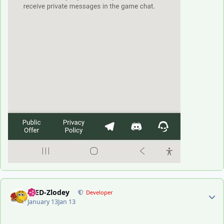
Author stats
-DED-Zlodey
Developer
January 13
Jan 13