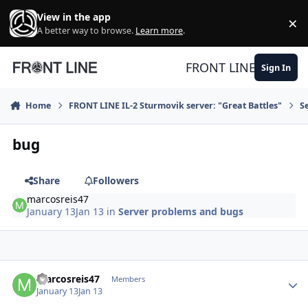
Skip to content
View in the app
×
Di
A better way to browse.
Learn more
.
FRONT LINE
Sign In
Home
FRONT LINE IL-2 Sturmovik server: "Great Battles"
S
bug
Share
Followers
marcosreis47
January 13
Jan 13
in
Server problems and bugs
Author stats
marcosreis47
Members
January 13
Jan 13