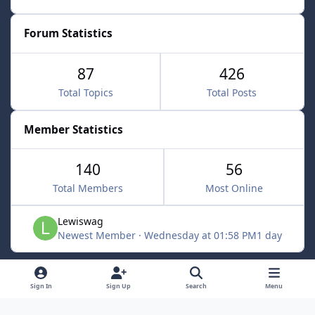
Forum Statistics
87
426
Total Topics
Total Posts
Member Statistics
140
56
Total Members
Most Online
Lewiswag
Newest Member
·
Wednesday at 01:58 PM
1 day
Light Mode
Dark Mode
System Preference
d
Sign In
Sign Up
Search
Menu
i
Language
Cookies
s