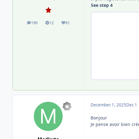
See step 4
199
12
61
posts
Solutions
Reputation
December 1, 2025
Dec 1
Bonjour
Je pense avoir bien cré