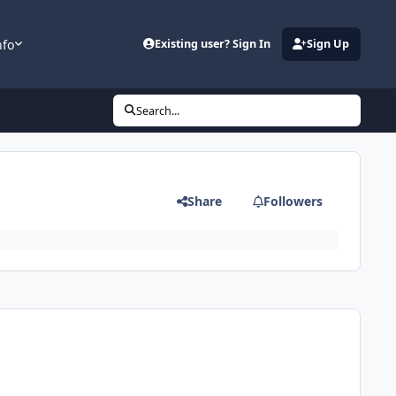
nfo
Existing user? Sign In
Sign Up
Search...
Share
Followers