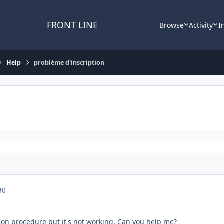
FRONT LINE
Browse
Activity
I
Help
problème d'inscription
30
tion procedure but it's not working. Can you help me?