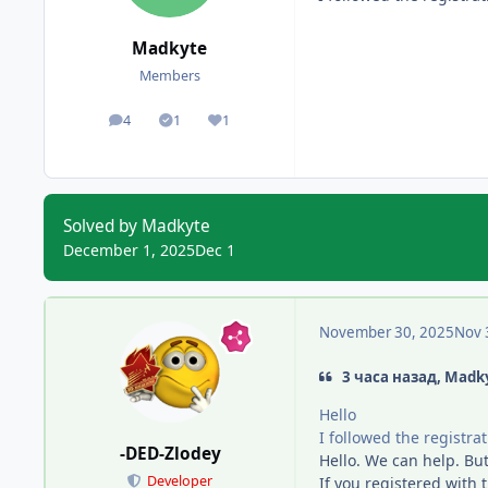
Madkyte
Members
4
1
1
posts
Solutions
Reputation
Solved by Madkyte
December 1, 2025
Dec 1
November 30, 2025
Nov 
3 часа назад, Madk
Hello
I followed the registra
-DED-Zlodey
Hello. We can help. Bu
Developer
If you registered with