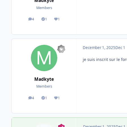
Madkyte
Members
4
1
1
posts
Solutions
Reputation
December 1, 2025
Dec 1
je suis inscrit sur le 
Madkyte
Members
4
1
1
posts
Solutions
Reputation
December 1, 2025
Dec 1