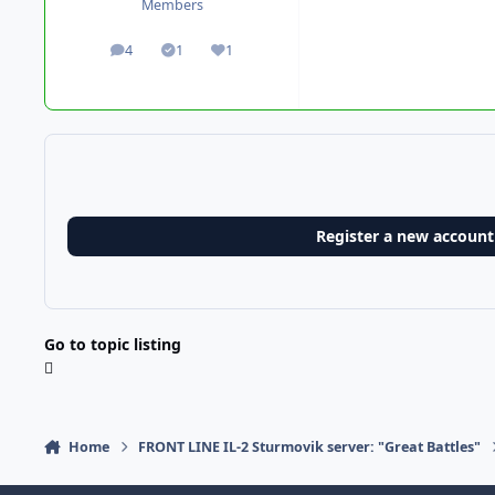
Members
4
1
1
posts
Solutions
Reputation
Register a new account
Go to topic listing
Home
FRONT LINE IL-2 Sturmovik server: "Great Battles"