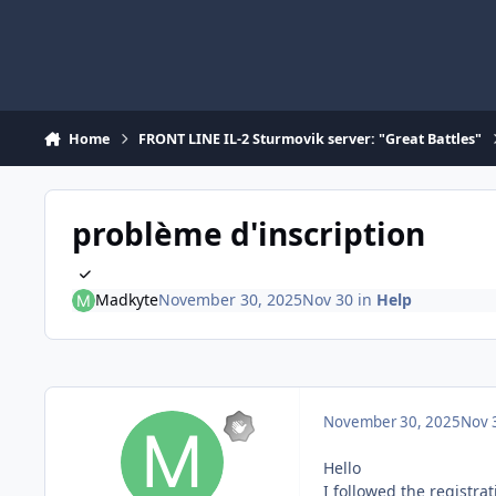
Skip to content
Home
FRONT LINE IL-2 Sturmovik server: "Great Battles"
problème d'inscription
Madkyte
November 30, 2025
Nov 30
in
Help
November 30, 2025
Nov 
Hello
I followed the registra