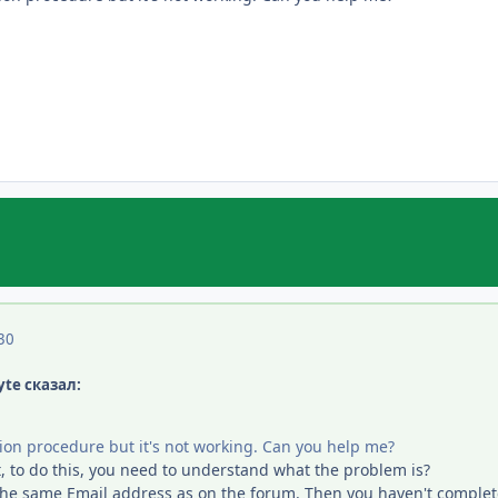
30
yte сказал:
tion procedure but it's not working. Can you help me?
t, to do this, you need to understand what the problem is?
 the same Email address as on the forum. Then you haven't complete