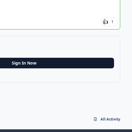
1
Sign In Now
All Activity