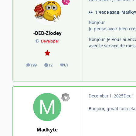
1 час назад, Madky
Bonjour
Je pense avoir bien cré
-DED-Zlodey
Bonjour. Je Vous ai enc
Developer
avec le service de me
199
12
61
posts
Solutions
Reputation
December 1, 2025
Dec 1
Bonjour, gmail fait cela
Madkyte